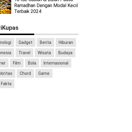
Ramadhan Dengan Modal Kecil
Terbaik 2024
iKupas
nologi
Gadget
Berita
Hiburan
onesia
Travel
Wisata
Budaya
iner
Film
Bola
Internasional
ebritas
Chord
Game
 Fakta