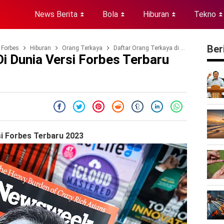
News Berita
Bola
Hiburan
Tekno
⏬
⏬
⏬
⏬
Ber
Forbes
Hiburan
Orang Terkaya
Daftar Orang Terkaya di Dunia Versi Forbes Terbaru 2023
i Dunia Versi Forbes Terbaru
si Forbes Terbaru 2023