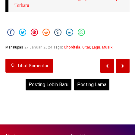
Terbaru
MariKupas
27 Januari 2024
Tags:
Chordtela
,
Gitar
,
Lagu
,
Musik
Lihat
Komentar
Posting Lebih Baru
Posting Lama
Beranda
Lihat versi web