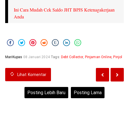
Ini Cara Mudah Cek Saldo JHT BPJS Ketenagakerjaan
Anda
MariKupas
08 Januari 2024
Tags:
Debt Collector
,
Pinjaman Online
,
Pinjol
Lihat
Komentar
Posting Lebih Baru
Posting Lama
Beranda
Lihat versi web