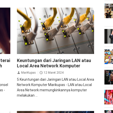
Komputer
LAN
Local Area Network
terai
Keuntungan dari Jaringan LAN atau
Teknologi
h
Local Area Network Komputer
MariKupas
12 Maret 2024
5 Keuntungan dari Jaringan LAN atau Local Area
onsel
Network Komputer Marikupas - LAN atau Local
s -
Area Network memungkinkannya komputer
melakukan ...