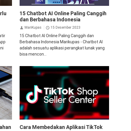
AI
Aplikasi AI
Chatbot
Teknologi
rlu
15 Chatbot AI Online Paling Canggih
dan Berbahasa Indonesia
MariKupas
15 Desember 2023
tir
15 Chatbot AI Online Paling Canggih dan
App
Berbahasa Indonesia Marikupas - Chatbot AI
ni
adalah sesuatu aplikasi perangkat lunak yang
bisa mencon...
Gadget
Teknologi
TikTok
TikTok Seller
Tahan
Cara Membedakan Aplikasi TikTok
Center
TikTok Shop