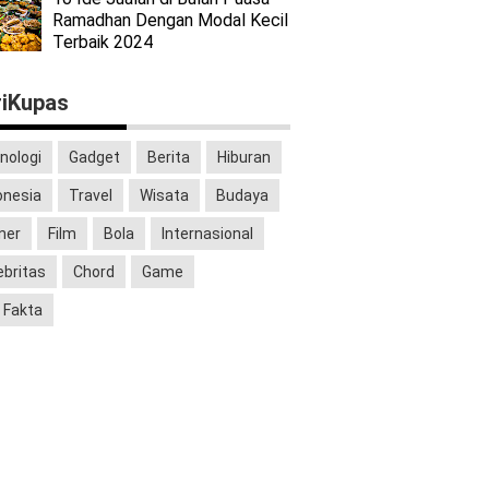
Ramadhan Dengan Modal Kecil
Terbaik 2024
iKupas
nologi
Gadget
Berita
Hiburan
onesia
Travel
Wisata
Budaya
iner
Film
Bola
Internasional
ebritas
Chord
Game
 Fakta