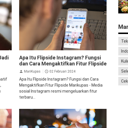
Mar
Tek
Ind
Flipside
Instagram
Teknologi
Jadi
Apa Itu Flipside Instagram? Fungsi
Kul
dan Cara Mengaktifkan Fitur Flipside
Sel
MariKupas
02 Februari 2024
natif
Apa Itu Flipside Instagram? Fungsi dan Cara
Cek
,
Mengaktifkan Fitur Flipside Marikupas - Media
u
sosial Instagram resmi mengeluarkan fitur
terbaru...