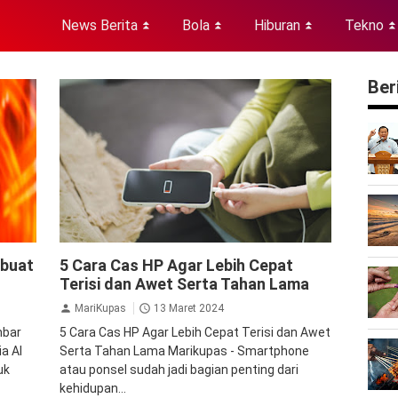
News Berita
Bola
Hiburan
Tekno
⏬
⏬
⏬
⏬
Ber
Baterai
Gadget
Ponsel
Teknologi
mbuat
5 Cara Cas HP Agar Lebih Cepat
Terisi dan Awet Serta Tahan Lama
MariKupas
13 Maret 2024
mbar
5 Cara Cas HP Agar Lebih Cepat Terisi dan Awet
a AI
Serta Tahan Lama Marikupas - Smartphone
uk
atau ponsel sudah jadi bagian penting dari
kehidupan...